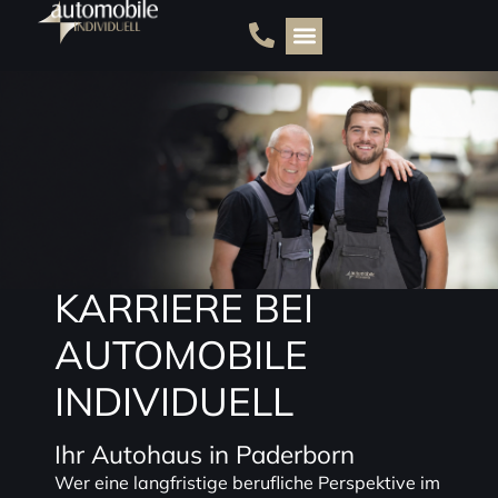
s
p
ri
n
g
e
n
KARRIERE BEI
AUTOMOBILE
INDIVIDUELL
Ihr Autohaus in Paderborn
Wer eine langfristige berufliche Perspektive im