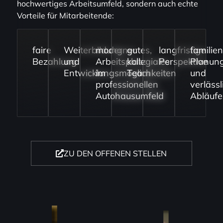
hochwertiges Arbeitsumfeld, sondern auch echte
Vorteile für Mitarbeitende:
faire
Weiterbildung
moderner
gutes,
langfristige
familie
Bezahlung
und
Arbeitsplatz
kollegiales
Perspektive
Planun
Entwicklungsmöglichkeiten
im
Team
und
professionellen
verlässl
Autohausumfeld
Abläufe
ZU DEN OFFENEN STELLEN