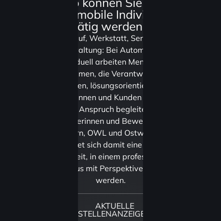
Wo können Sie bei
Automobile Individuell
tätig werden?
Ob Verkauf, Werkstatt, Service oder
Verwaltung: Bei Automobile
Individuell arbeiten Menschen
zusammen, die Verantwortung
übernehmen, lösungsorientiert denken
und Kundinnen und Kunden mit einem
hohen Anspruch begleiten. Für
Bewerberinnen und Bewerber aus
Paderborn, OWL und Ostwestfalen-
Lippe bietet sich damit eine attraktive
Möglichkeit, in einem professionellen
Autohaus mit Perspektive tätig zu
werden.
AKTUELLE
STELLENANZEIGEN