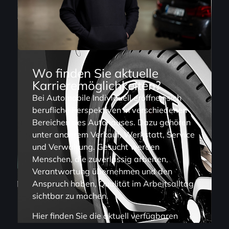
Wo finden Sie aktuelle
Karrieremöglichkeiten?
Bei Automobile Individuell eröffnen sich
berufliche Perspektiven in verschiedenen
Bereichen des Autohauses. Dazu gehören
unter anderem Verkauf, Werkstatt, Service
und Verwaltung. Gesucht werden
Menschen, die zuverlässig arbeiten,
Verantwortung übernehmen und den
Anspruch haben, Qualität im Arbeitsalltag
sichtbar zu machen.
Hier finden Sie die aktuell verfügbaren
Möglichkeiten sowie weiterführende