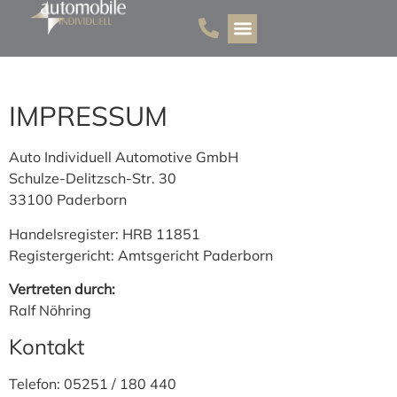
s
p
ri
n
g
IMPRESSUM
e
n
Auto Individuell Automotive GmbH
Schulze-Delitzsch-Str. 30
33100 Paderborn
Handelsregister: HRB 11851
Registergericht: Amtsgericht Paderborn
Vertreten durch:
Ralf Nöhring
Kontakt
Telefon: 05251 / 180 440