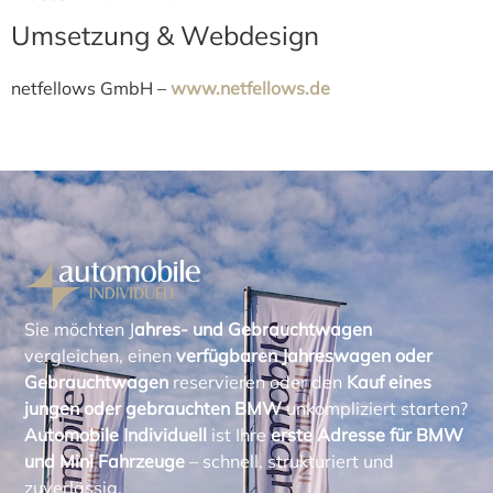
Umsetzung & Webdesign
netfellows GmbH –
www.netfellows.de
Sie möchten J
ahres- und
Gebrauchtwagen
vergleichen, einen
verfügbaren Jahreswagen oder
Gebrauchtwagen
reservieren oder den
Kauf eines
jungen oder gebrauchten BMW
unkompliziert starten?
Automobile Individuell
ist Ihre
erste Adresse für BMW
und Mini Fahrzeuge
– schnell, strukturiert und
zuverlässig.