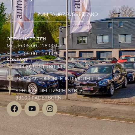
ZUM FAHRZEUGBESTAND
ÖFFNUNGZEITEN
Mo - Fr:
08:00 - 18:00 Uhr
Sa:
09:00 - 13:00 Uhr
KONTAKT
+49 (0) 5251 180 440
INFO@AUTOMOBILE-INDIVIDUELL.DE
SCHULZE-DELITZSCH-STR. 30
33100 PADERBORN