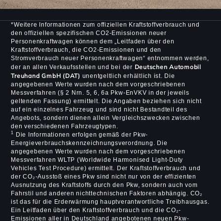
*Weitere Informationen zum offiziellen Kraftstoffverbrauch und
den offiziellen spezifischen CO2-Emissionen neuer
Personenkraftwagen können dem „Leitfaden über den
Kraftstoffverbrauch, die CO2-Emissionen und den
Stromverbrauch neuer Personenkraftwagen“ entnommen werden,
Deutschen Automobil
der an allen Verkaufsstellen und bei der
Treuhand GmbH (DAT)
unentgeltlich erhältlich ist. Die
angegebenen Werte wurden nach dem vorgeschriebenen
Messverfahren (§ 2 Nrn. 5, 6, 6a Pkw-EnVKV in der jeweils
geltenden Fassung) ermittelt. Die Angaben beziehen sich nicht
auf ein einzelnes Fahrzeug und sind nicht Bestandteil des
Angebots, sondern dienen allein Vergleichszwecken zwischen
den verschiedenen Fahrzeugtypen.
1
Die Informationen erfolgen gemäß der Pkw-
Energieverbrauchskennzeichnungsverordnung. Die
angegebenen Werte wurden nach dem vorgeschriebenen
Messverfahren WLTP (Worldwide Harmonised Light-Duty
Vehicles Test Procedure) ermittelt. Der Kraftstoffverbrauch und
der CO₂-Ausstoß eines Pkw sind nicht nur von der effizienten
Ausnutzung des Kraftstoffs durch den Pkw, sondern auch vom
Fahrstil und anderen nichttechnischen Faktoren abhängig. CO₂
ist das für die Erderwärmung hauptverantwortliche Treibhausgas.
Ein Leitfaden über den Kraftstoffverbrauch und die CO₂-
Emissionen aller in Deutschland angebotenen neuen Pkw-