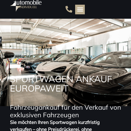
s
p
ri
n
g
e
n
SPORTWAGEN ANKAUF
EUROPAWEIT
Fahrzeug­ankauf für den Verkauf von
exklusiven Fahrzeugen
Sie möchten Ihren Sportwagen kurzfristig
verkaufen – ohne Preisdrückerei, ohne